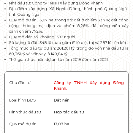
Nhà đầu tư: Công ty TNHH Xây dựng Đồng Khánh.
Địa điểm xây dựng: Xã Nghĩa Dõng, thành phố Quảng Ngãi,
tỉnh Quảng Ngãi.
Quy mô dự án: 13,07 ha, trong đó: đất ở chiếm 33,7%; đất công
cộng, thương mại dịch vụ chiếm 8,26%; đất công viên cây
xanh chiếm 7,72%.
Quy mô dân số: khoảng 1392 người.
Số lượng lô đất: 348 lô (bao gồm 61 lô biệt thị và 287 lô liền kề).
Tổng mức đầu tư dự án: 201,201 tỷ; trong đó vốn nhà đầu tư là
60,361 tỷ và vốn vay là 140,84 tỷ.
Thời gian thực hiện dự án: từ năm 2019 đến năm 2021.
Chủ đầu tư
Công ty TNHH Xây dựng Đồng
Khánh.
Loại hình BĐS
Đất nền
Hình thức đầu tư
Hợp tác đầu tư
Quy mô dự án
13,07 ha