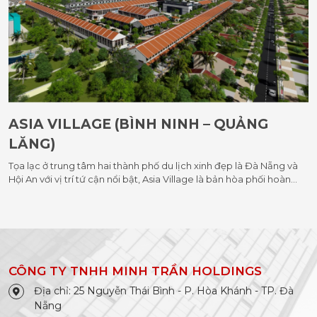
ASIA VILLAGE (BÌNH NINH – QUẢNG
LĂNG)
Tọa lạc ở trung tâm hai thành phố du lịch xinh đẹp là Đà Nẵng và
Hội An với vị trí tứ cận nổi bật, Asia Village là bản hòa phối hoàn
hảo giữa kiến trúc tinh tế và cảnh quan xinh đẹp do Công ty TNHH
MTV Minh Trần Investor làm chủ đầu tư.......
CÔNG TY TNHH MINH TRẦN HOLDINGS
Địa chỉ: 25 Nguyễn Thái Bình - P. Hòa Khánh - TP. Đà
Nẵng