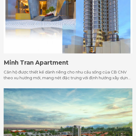
Minh Tran Apartment
Căn hộ được thiết kế dành riêng cho nhu cầu sống của CB CNV
theo xu hướng mới, mang nét đặc trưng với định hướng xây dựng
theo kiến trúc tinh tế, thông minh. Ngoài ra Dự án còn thân thiện
với môi trường với thiết kế phân bổ cây xanh mang lại cảm giác
hòa mình với thiên nhiên, diện tích công cộng tiện nghi khép kín
đa dạng, an toàn, đáp ứng đầy đủ nhu cầu sống vừa hiện đại, vừa
yên tĩnh trong lòng trung tâm thành phố sôi động cho tất cả cư
dân Tòa nhà.