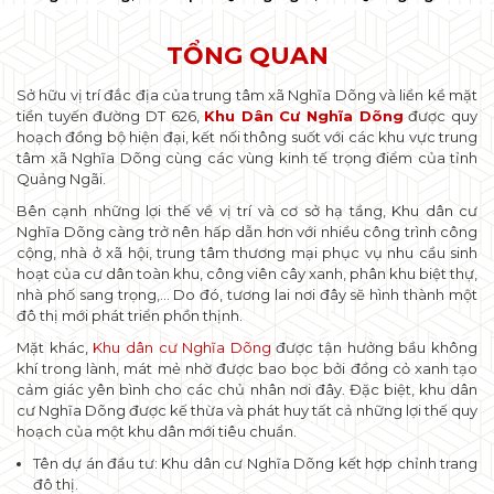
TỔNG QUAN
Sở hữu vị trí đắc địa của trung tâm xã Nghĩa Dõng và liền kề mặt
tiền tuyến đường DT 626,
Khu Dân Cư Nghĩa Dõng
được quy
hoạch đồng bộ hiện đại, kết nối thông suốt với các khu vực trung
tâm xã Nghĩa Dõng cùng các vùng kinh tế trọng điểm của tỉnh
Quảng Ngãi.
Bên cạnh những lợi thế về vị trí và cơ sở hạ tầng, Khu dân cư
Nghĩa Dõng càng trở nên hấp dẫn hơn với nhiều công trình công
cộng, nhà ở xã hội, trung tâm thương mại phục vụ nhu cầu sinh
hoạt của cư dân toàn khu, công viên cây xanh, phân khu biệt thự,
nhà phố sang trọng,… Do đó, tương lai nơi đây sẽ hình thành một
đô thị mới phát triển phồn thịnh.
Mặt khác,
Khu dân cư Nghĩa Dõng
được tận hưởng bầu không
khí trong lành, mát mẻ nhờ được bao bọc bởi đồng cỏ xanh tạo
cảm giác yên bình cho các chủ nhân nơi đây. Đặc biệt, khu dân
cư Nghĩa Dõng được kế thừa và phát huy tất cả những lợi thế quy
hoạch của một khu dân mới tiêu chuẩn.
Tên dự án đầu tư: Khu dân cư Nghĩa Dõng kết hợp chỉnh trang
đô thị.