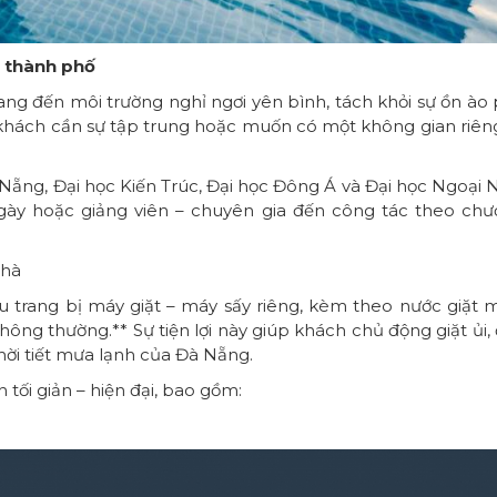
g thành phố
 đến môi trường nghỉ ngơi yên bình, tách khỏi sự ồn ào
g khách cần sự tập trung hoặc muốn có một không gian riên
 Nẵng, Đại học Kiến Trúc, Đại học Đông Á và Đại học Ngoại 
gày hoặc giảng viên – chuyên gia đến công tác theo ch
nhà
u trang bị máy giặt – máy sấy riêng, kèm theo nước giặt 
ông thường.** Sự tiện lợi này giúp khách chủ động giặt ủi,
hời tiết mưa lạnh của Đà Nẵng.
tối giản – hiện đại, bao gồm: