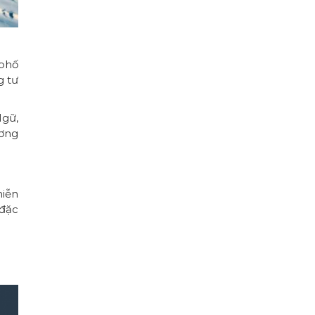
 phố
g tư
Ngữ,
ương
miễn
 đặc