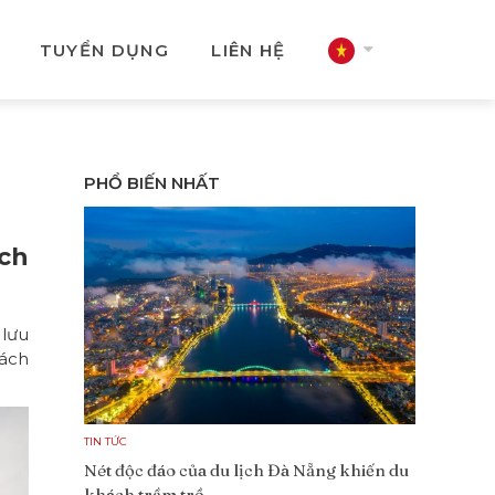
TUYỂN DỤNG
LIÊN HỆ
PHỔ BIẾN NHẤT
ch
 lưu
hách
TIN TỨC
Nét độc đáo của du lịch Đà Nẵng khiến du
khách trầm trồ