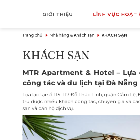
GIỚI THIỆU
LĨNH VỰC HOẠT
Trang chủ
Nhà hàng & Khách sạn
KHÁCH SẠN
KHÁCH SẠN
MTR Apartment & Hotel – Lựa 
công tác và du lịch tại Đà Nẵng
Tọa lạc tại số 115–117 Đỗ Thúc Tịnh, quận Cẩm L
trú được nhiều khách công tác, chuyên gia và cá
sạn và căn hộ dịch vụ.