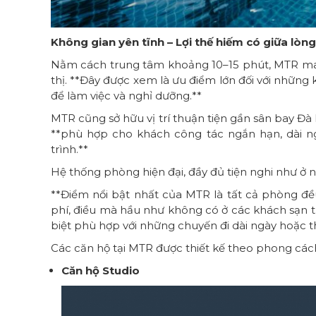
Không gian yên tĩnh – Lợi thế hiếm có giữa lòn
Nằm cách trung tâm khoảng 10–15 phút, MTR mang
thị. **Đây được xem là ưu điểm lớn đối với nhữn
để làm việc và nghỉ dưỡng.**
MTR cũng sở hữu vị trí thuận tiện gần sân bay Đà
**phù hợp cho khách công tác ngắn hạn, dài n
trình.**
Hệ thống phòng hiện đại, đầy đủ tiện nghi như ở 
**Điểm nổi bật nhất của MTR là tất cả phòng đề
phí, điều mà hầu như không có ở các khách sạn th
biệt phù hợp với những chuyến đi dài ngày hoặc t
Các căn hộ tại MTR được thiết kế theo phong cách 
Căn hộ Studio